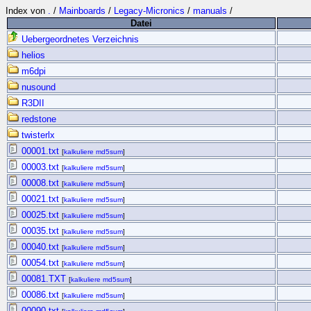
Index von
.
/
Mainboards
/
Legacy-Micronics
/
manuals
/
Datei
Uebergeordnetes Verzeichnis
helios
m6dpi
nusound
R3DII
redstone
twisterlx
00001.txt
[
kalkuliere md5sum
]
00003.txt
[
kalkuliere md5sum
]
00008.txt
[
kalkuliere md5sum
]
00021.txt
[
kalkuliere md5sum
]
00025.txt
[
kalkuliere md5sum
]
00035.txt
[
kalkuliere md5sum
]
00040.txt
[
kalkuliere md5sum
]
00054.txt
[
kalkuliere md5sum
]
00081.TXT
[
kalkuliere md5sum
]
00086.txt
[
kalkuliere md5sum
]
00090.txt