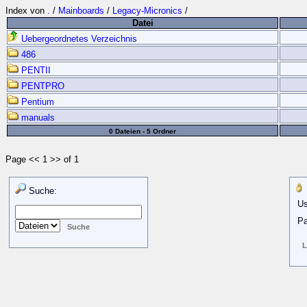
Index von
.
/
Mainboards
/
Legacy-Micronics
/
Datei
Uebergeordnetes Verzeichnis
486
PENTII
PENTPRO
Pentium
manuals
0 Dateien - 5 Ordner
Page << 1 >> of 1
Suche:
Us
Pa