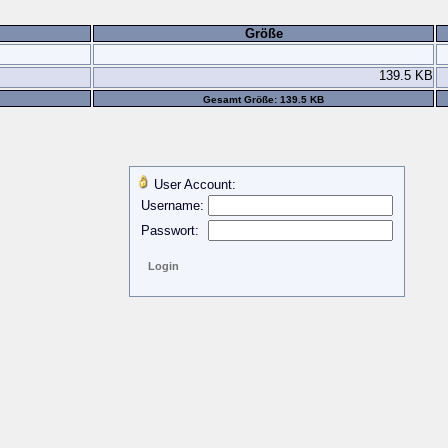
Größe
139.5 KB
Gesamt Größe: 139.5 KB
User Account:
Username:
Passwort: