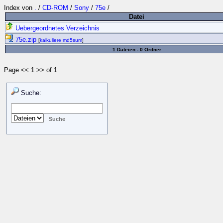
Index von
.
/
CD-ROM
/
Sony
/
75e
/
Datei
Uebergeordnetes Verzeichnis
75e.zip
[
kalkuliere md5sum
]
1 Dateien - 0 Ordner
Page << 1 >> of 1
Suche: