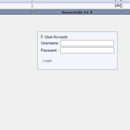
[dir]
Gesamt Größe: 0.0 B
User Account:
Username:
Passwort: