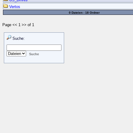
Vertos
0 Dateien - 18 Ordner
Page << 1 >> of 1
Suche: