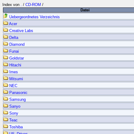
Index von
.
/
CD-ROM
/
Datei
Uebergeordnetes Verzeichnis
Acer
Creative Labs
Delta
Diamond
Funai
Goldstar
Hitachi
Imes
Mitsumi
NEC
Panasonic
Samsung
Sanyo
Sony
Teac
Toshiba
US_Drives