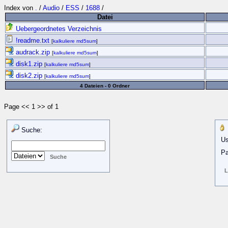
Index von
.
/
Audio
/
ESS
/
1688
/
Datei
Uebergeordnetes Verzeichnis
!readme.txt
[
kalkuliere md5sum
]
audrack.zip
[
kalkuliere md5sum
]
disk1.zip
[
kalkuliere md5sum
]
disk2.zip
[
kalkuliere md5sum
]
4 Dateien - 0 Ordner
Page << 1 >> of 1
Suche:
Us
Pa